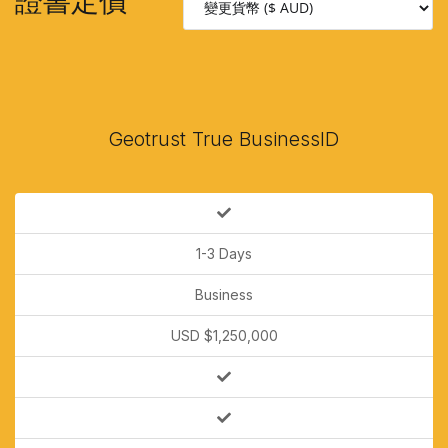
證書定價
Geotrust True BusinessID
1-3 Days
Business
USD $1,250,000