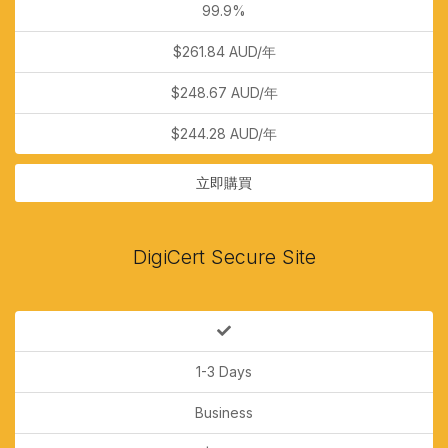
99.9%
$261.84 AUD/年
$248.67 AUD/年
$244.28 AUD/年
立即購買
DigiCert Secure Site
1-3 Days
Business