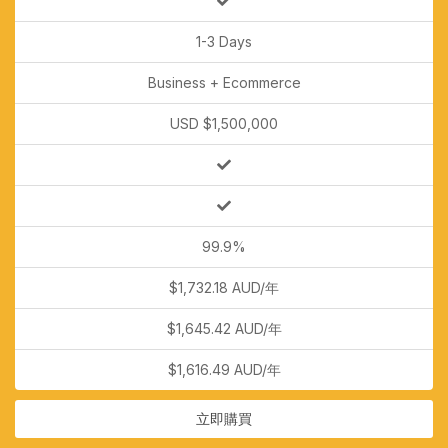
1-3 Days
Business + Ecommerce
USD $1,500,000
99.9%
$1,732.18 AUD/年
$1,645.42 AUD/年
$1,616.49 AUD/年
立即購買