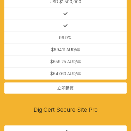
USD $1,500,000
99.9%
$694.11 AUD/年
$659.25 AUD/年
$647.63 AUD/年
立即購買
DigiCert Secure Site Pro