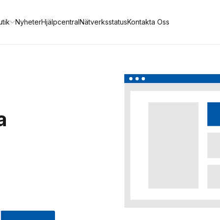
utik
Nyheter
Hjälpcentral
Nätverksstatus
Kontakta Oss
a